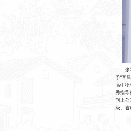
张琴，
予“宜
高中物
秀指导
刊上公
级、省