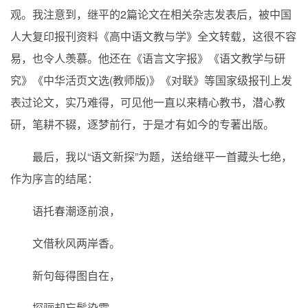
观。我注意到，继平的2篇论文在相关杂志发表后，被中国
人大复印报刊资料《高中语文教与学》全文转载，这很不容
易，也令人羡慕。他还在《语言文字报》《语文教学与研
究》《中华活页文选(教师版)》《对联》等国家级报刊上发
表过论文，实乃难得，可见他一直以来精心教书，潜心教
研，笔耕不辍，逐梦前行，于是才有如今的专著出版。
最后，我以“语文新探”为题，送给继平一首藏头七绝，
作为序言的结尾：
语托春潮逐前浪，
文借秋风两岸香。
新句每得图自在，
探骊却忘鬓染霜。